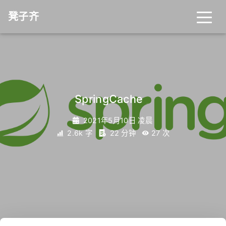
凳子齐
SpringCache
_
2021年5月10日 凌晨
2.6k 字
22 分钟
27
次