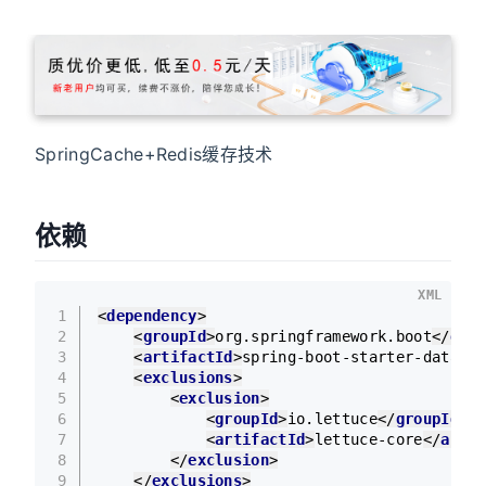
SpringCache+Redis缓存技术
依赖
XML
1
<
dependency
>
2
<
groupId
>
org.springframework.boot
</
grou
3
<
artifactId
>
spring-boot-starter-data-re
4
<
exclusions
>
5
<
exclusion
>
6
<
groupId
>
io.lettuce
</
groupId
>
7
<
artifactId
>
lettuce-core
</
artif
8
</
exclusion
>
9
</
exclusions
>