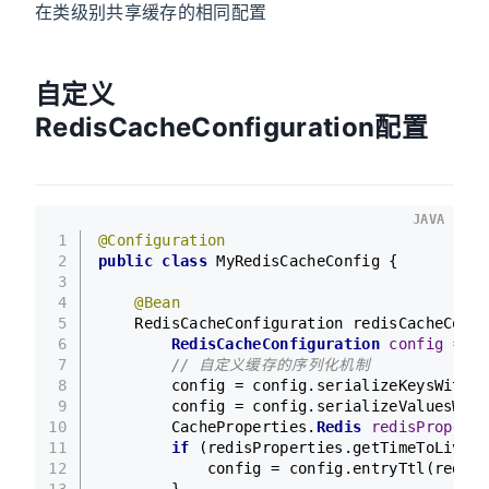
在类级别共享缓存的相同配置
自定义
RedisCacheConfiguration配置
JAVA
1
@Configuration
2
public
class
MyRedisCacheConfig
 {
3
4
@Bean
5
    RedisCacheConfiguration 
redisCacheConfi
6
RedisCacheConfiguration
config
=
 Re
7
// 自定义缓存的序列化机制
8
        config = config.serializeKeysWith(R
9
        config = config.serializeValuesWith
10
        CacheProperties.
Redis
redisProperti
11
if
 (redisProperties.getTimeToLive()
12
            config = config.entryTtl(redisP