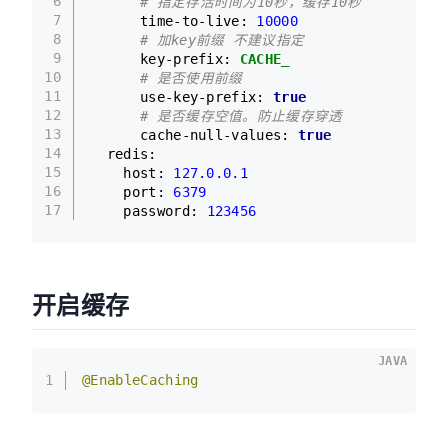
6
# 指定存活时间为10秒，缓存10秒
7
time-to-live:
10000
8
# 加key前缀 不建议指定
9
key-prefix:
CACHE_
10
# 是否使用前缀
11
use-key-prefix:
true
12
# 是否缓存空值。防止缓存穿透 
13
cache-null-values:
true
14
redis:
15
host:
127.0
.0
.1
16
port:
6379
17
password:
123456
开启缓存
JAVA
1
@EnableCaching