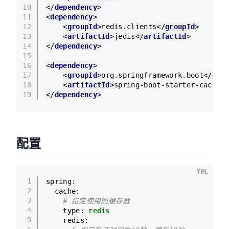
10
</
dependency
>
11
<
dependency
>
12
<
groupId
>
redis.clients
</
groupId
>
13
<
artifactId
>
jedis
</
artifactId
>
14
</
dependency
>
15
16
<
dependency
>
17
<
groupId
>
org.springframework.boot
</
grou
18
<
artifactId
>
spring-boot-starter-cache
</
19
</
dependency
>
配置
YML
1
spring:
2
cache:
3
# 指定使用的缓存器
4
type:
redis
5
redis: