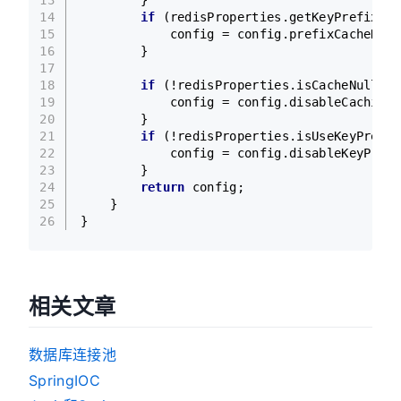
13
        }
14
if
 (redisProperties.getKeyPrefix() 
15
            config = config.prefixCacheName
16
        }
17
18
if
 (!redisProperties.isCacheNullVal
19
            config = config.disableCachingN
20
        }
21
if
 (!redisProperties.isUseKeyPrefix
22
            config = config.disableKeyPrefi
23
        }
24
return
 config;
25
    }
26
}
相关文章
数据库连接池
SpringIOC