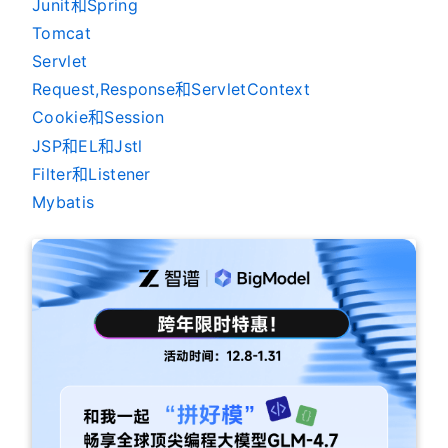
Junit和Spring
Tomcat
Servlet
Request,Response和ServletContext
Cookie和Session
JSP和EL和Jstl
Filter和Listener
Mybatis