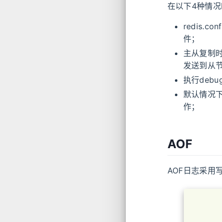
在以下4种情
redis.co
件；
主从复制时
发送到从
执行debu
默认情况下
作；
AOF
AOF日志采用